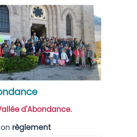
bondanc
e
 Vallée d'Abondance.
Mon
règlement