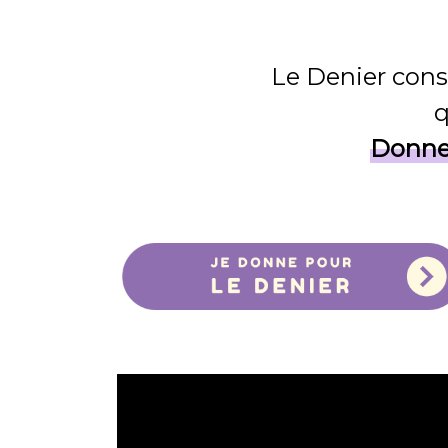
Le Denier const
q
Donner