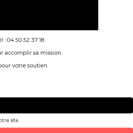
l : 04 50 52 37 18
r accomplir sa mission.
pour votre soutien.
tre site.